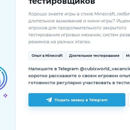
тестировщиков
Хорошо знаете игры в стиле Minecraft, люби
длительное выживание и мини-игры? Ищем
игроков для продолжительного закрытого
тестирования игровых механик, систем разв
режимов на разных этапах.
Опыт в Minecraft
Длительное тестирование
М
Напишите в Telegram @cubixworld_vacanci
коротко расскажите о своем игровом опы
готовности регулярно участвовать в тест
Подать заявку в Telegram