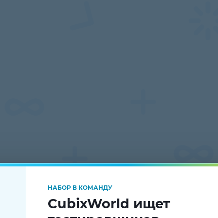
НАБОР В КОМАНДУ
CubixWorld ищет