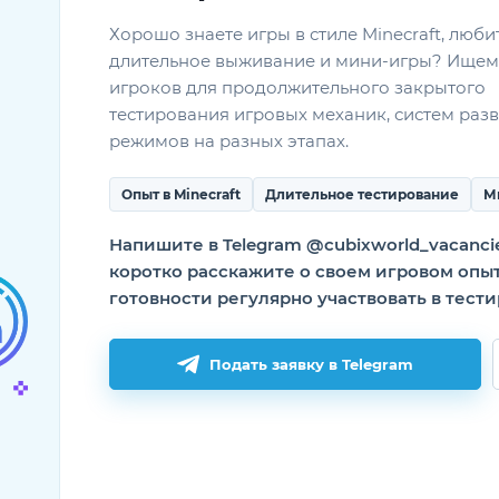
Хорошо знаете игры в стиле Minecraft, люби
длительное выживание и мини-игры? Ищем
игроков для продолжительного закрытого
тестирования игровых механик, систем разв
режимов на разных этапах.
Опыт в Minecraft
Длительное тестирование
М
Напишите в Telegram @cubixworld_vacanci
коротко расскажите о своем игровом опы
готовности регулярно участвовать в тест
Подать заявку в Telegram