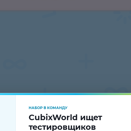
НАБОР В КОМАНДУ
CubixWorld ищет
тестировщиков