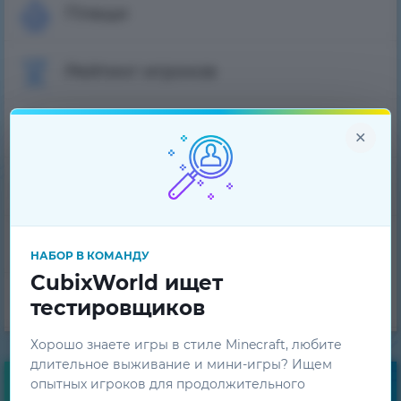
Плащи
Рейтинг игроков
Банлист
×
Вопрос-Ответ
Техническая поддержка
НАБОР В КОМАНДУ
CubixWorld ищет
Команда проекта
тестировщиков
Хорошо знаете игры в стиле Minecraft, любите
длительное выживание и мини-игры? Ищем
опытных игроков для продолжительного
Бесплатные бонусы