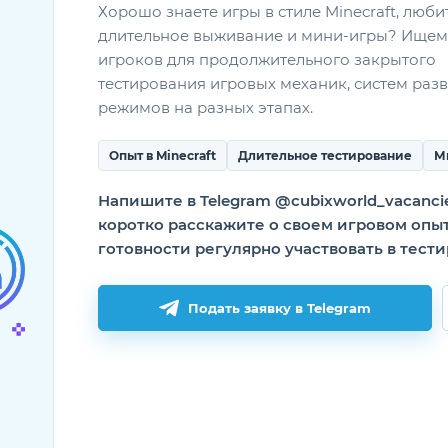
Хорошо знаете игры в стиле Minecraft, люби
длительное выживание и мини-игры? Ищем
игроков для продолжительного закрытого
тестирования игровых механик, систем разв
режимов на разных этапах.
Опыт в Minecraft
Длительное тестирование
М
Напишите в Telegram @cubixworld_vacanci
коротко расскажите о своем игровом опы
 1 день,а почаще
готовности регулярно участвовать в тест
Подать заявку в Telegram
той теме, авторизуйтесь,