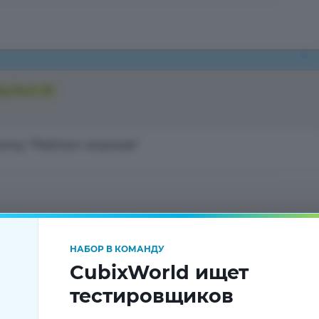
kyTech #1
опку "Рейтинг игроков"
НАБОР В КОМАНДУ
CubixWorld ищет
тестировщиков