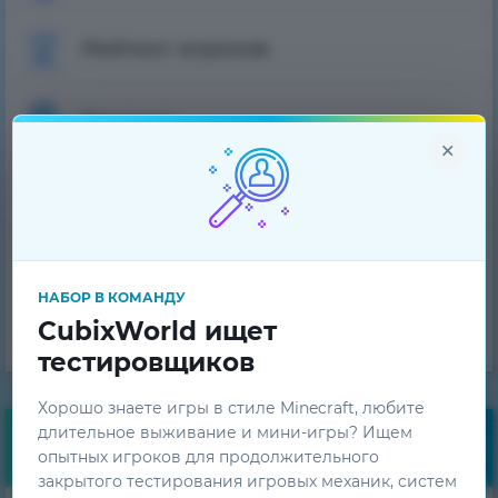
Рейтинг игроков
Банлист
×
Вопрос-Ответ
Техническая поддержка
НАБОР В КОМАНДУ
CubixWorld ищет
Команда проекта
тестировщиков
Хорошо знаете игры в стиле Minecraft, любите
длительное выживание и мини-игры? Ищем
Бесплатные бонусы
опытных игроков для продолжительного
закрытого тестирования игровых механик, систем