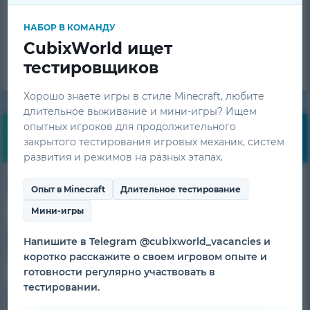
Получай ежедневные
бонусы!
НАБОР В КОМАНДУ
CubixWorld ищет
ПОЛУЧИТЬ
тестировщиков
Хорошо знаете игры в стиле Minecraft, любите
длительное выживание и мини-игры? Ищем
опытных игроков для продолжительного
Мониторинг
закрытого тестирования игровых механик, систем
развития и режимов на разных этапах.
24
1.7.10
HiTech
Опыт в Minecraft
Длительное тестирование
1 сервер
из 500
Мини-игры
7
1.7.10
SkyTech
Напишите в Telegram @cubixworld_vacancies и
1 сервер
коротко расскажите о своем игровом опыте и
из 300
готовности регулярно участвовать в
тестировании.
19
1.7.10
TechnoMagic