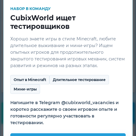
Рейтинг игроков
НАБОР В КОМАНДУ
CubixWorld ищет
Банлист
тестировщиков
Хорошо знаете игры в стиле Minecraft, любите
Вопрос-Ответ
длительное выживание и мини-игры? Ищем
опытных игроков для продолжительного
закрытого тестирования игровых механик, систем
Техническая поддержка
развития и режимов на разных этапах.
Опыт в Minecraft
Длительное тестирование
Команда проекта
Мини-игры
Напишите в Telegram @cubixworld_vacancies и
коротко расскажите о своем игровом опыте и
Бесплатные бонусы
готовности регулярно участвовать в
тестировании.
Получай ежедневные