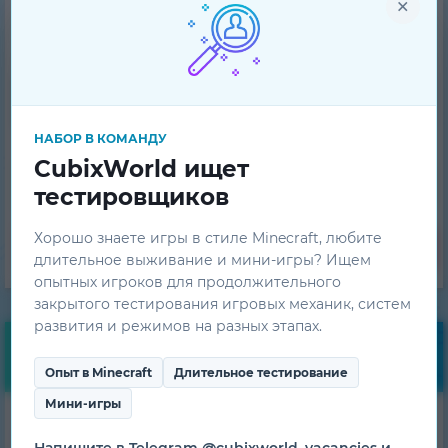
×
Войти
НАБОР В КОМАНДУ
CubixWorld ищет
Регистрация
тестировщиков
Хорошо знаете игры в стиле Minecraft, любите
Забыл пароль
длительное выживание и мини-игры? Ищем
опытных игроков для продолжительного
закрытого тестирования игровых механик, систем
развития и режимов на разных этапах.
Навигация
Опыт в Minecraft
Длительное тестирование
Мини-игры
Скачать лаунчер
Напишите в Telegram @cubixworld_vacancies и