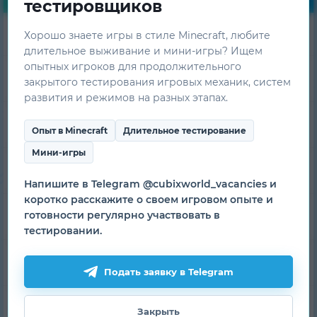
тестировщиков
Скачать лаунчер
Хорошо знаете игры в стиле Minecraft, любите
длительное выживание и мини-игры? Ищем
опытных игроков для продолжительного
Моды
закрытого тестирования игровых механик, систем
развития и режимов на разных этапах.
Скины
Опыт в Minecraft
Длительное тестирование
Мини-игры
Плащи
Напишите в Telegram @cubixworld_vacancies и
коротко расскажите о своем игровом опыте и
готовности регулярно участвовать в
Рейтинг игроков
тестировании.
Банлист
Подать заявку в Telegram
Вопрос-Ответ
Закрыть