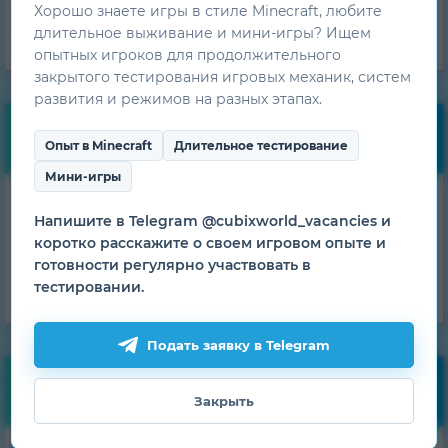
Хорошо знаете игры в стиле Minecraft, любите
Команда проекта
длительное выживание и мини-игры? Ищем
опытных игроков для продолжительного
закрытого тестирования игровых механик, систем
развития и режимов на разных этапах.
Бесплатные бонусы
Опыт в Minecraft
Длительное тестирование
Мини-игры
Получай ежедневные
Напишите в Telegram @cubixworld_vacancies и
бонусы!
коротко расскажите о своем игровом опыте и
готовности регулярно участвовать в
ПОЛУЧИТЬ
тестировании.
Подать заявку в Telegram
Мониторинг
Закрыть
1.7.10