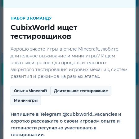
Получай ежедневные
НАБОР В КОМАНДУ
бонусы!
CubixWorld ищет
тестировщиков
ПОЛУЧИТЬ
Хорошо знаете игры в стиле Minecraft, любите
длительное выживание и мини-игры? Ищем
опытных игроков для продолжительного
закрытого тестирования игровых механик, систем
Мониторинг
развития и режимов на разных этапах.
67
1.7.10
Опыт в Minecraft
Длительное тестирование
HiTech
Мини-игры
1 сервер
из 500
Напишите в Telegram @cubixworld_vacancies и
36
1.7.10
SkyTech
коротко расскажите о своем игровом опыте и
1 сервер
готовности регулярно участвовать в
из 300
тестировании.