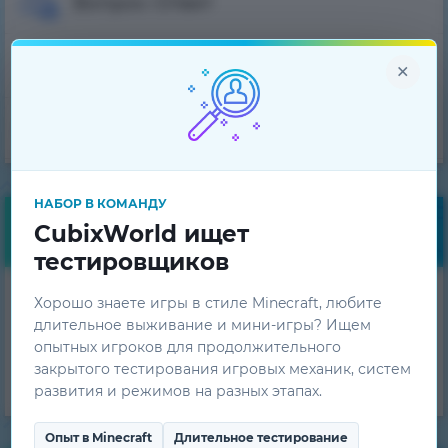
Вопрос-Ответ
×
Техническая поддержка
Команда проекта
НАБОР В КОМАНДУ
CubixWorld ищет
Бесплатные бонусы
тестировщиков
Получай ежедневные
Хорошо знаете игры в стиле Minecraft, любите
бонусы!
длительное выживание и мини-игры? Ищем
опытных игроков для продолжительного
ПОЛУЧИТЬ
закрытого тестирования игровых механик, систем
развития и режимов на разных этапах.
Опыт в Minecraft
Длительное тестирование