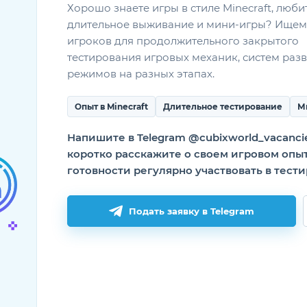
той теме, авторизуйтесь,
Хорошо знаете игры в стиле Minecraft, люби
длительное выживание и мини-игры? Ищем
игроков для продолжительного закрытого
тестирования игровых механик, систем разв
режимов на разных этапах.
Опыт в Minecraft
Длительное тестирование
М
Напишите в Telegram @cubixworld_vacanci
коротко расскажите о своем игровом опы
готовности регулярно участвовать в тест
Подать заявку в Telegram