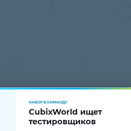
НАБОР В КОМАНДУ
CubixWorld ищет
тестировщиков