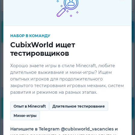
Команда проекта
Бесплатные бонусы
НАБОР В КОМАНДУ
CubixWorld ищет
Получай ежедневные
тестировщиков
бонусы!
Хорошо знаете игры в стиле Minecraft, любите
ПОЛУЧИТЬ
длительное выживание и мини-игры? Ищем
опытных игроков для продолжительного
закрытого тестирования игровых механик, систем
развития и режимов на разных этапах.
Опыт в Minecraft
Длительное тестирование
Мониторинг
Мини-игры
69
1.7.10
HiTech
Напишите в Telegram @cubixworld_vacancies и
1 сервер