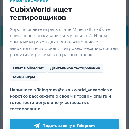
НАБОР В КОМАНДУ
ПОЛУЧИТЬ
CubixWorld ищет
тестировщиков
Хорошо знаете игры в стиле Minecraft, любите
длительное выживание и мини-игры? Ищем
Мониторинг
опытных игроков для продолжительного
закрытого тестирования игровых механик, систем
21
1.7.10
HiTech
развития и режимов на разных этапах.
1 сервер
из 500
Опыт в Minecraft
Длительное тестирование
8
1.7.10
Мини-игры
SkyTech
1 сервер
из 300
Напишите в Telegram @cubixworld_vacancies и
коротко расскажите о своем игровом опыте и
27
1.7.10
TechnoMagic
готовности регулярно участвовать в
тестировании.
1 сервер
из 750
5
1.7.10
Подать заявку в Telegram
MagicRPG