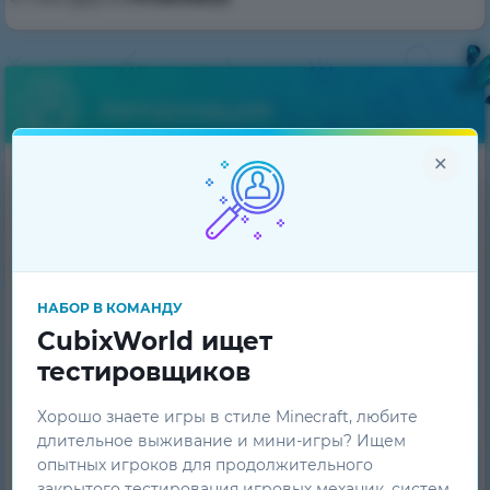
Авторизация
×
НАБОР В КОМАНДУ
CubixWorld ищет
тестировщиков
Войти
Хорошо знаете игры в стиле Minecraft, любите
длительное выживание и мини-игры? Ищем
опытных игроков для продолжительного
Регистрация
закрытого тестирования игровых механик, систем