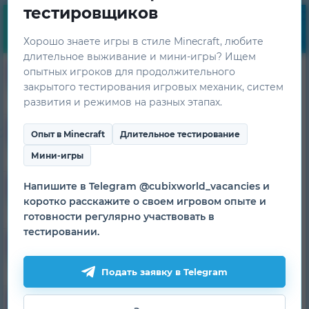
тестировщиков
Мониторинг
Хорошо знаете игры в стиле Minecraft, любите
длительное выживание и мини-игры? Ищем
55
1.7.10
опытных игроков для продолжительного
HiTech
закрытого тестирования игровых механик, систем
1 сервер
из 500
развития и режимов на разных этапах.
27
1.7.10
SkyTech
Опыт в Minecraft
Длительное тестирование
1 сервер
из 300
Мини-игры
81
1.7.10
Напишите в Telegram @cubixworld_vacancies и
TechnoMagic
коротко расскажите о своем игровом опыте и
1 сервер
из 750
готовности регулярно участвовать в
тестировании.
19
1.7.10
MagicRPG
1 сервер
из 500
Подать заявку в Telegram
16
1.7.10
Galaxy