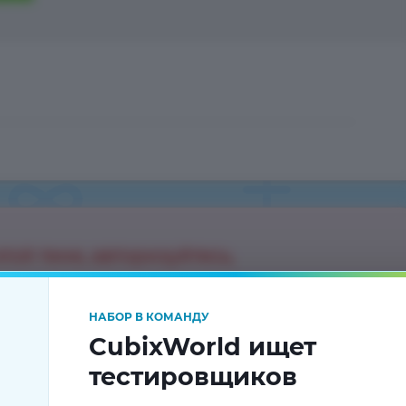
той теме, авторизуйтесь,
НАБОР В КОМАНДУ
CubixWorld ищет
тестировщиков