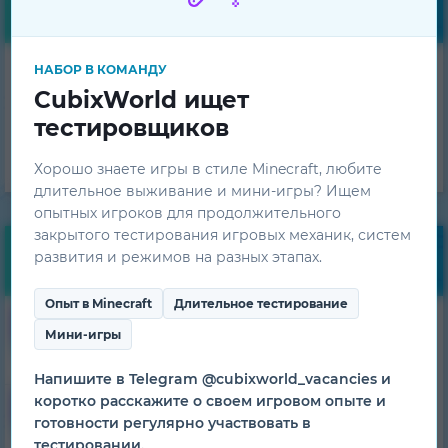
Бесплатные бонусы
НАБОР В КОМАНДУ
Получай ежедневные
CubixWorld ищет
бонусы!
тестировщиков
ПОЛУЧИТЬ
Хорошо знаете игры в стиле Minecraft, любите
длительное выживание и мини-игры? Ищем
опытных игроков для продолжительного
закрытого тестирования игровых механик, систем
развития и режимов на разных этапах.
Мониторинг
Опыт в Minecraft
Длительное тестирование
36
1.7.10
HiTech
Мини-игры
1 сервер
из 500
Напишите в Telegram @cubixworld_vacancies и
23
1.7.10
коротко расскажите о своем игровом опыте и
SkyTech
готовности регулярно участвовать в
1 сервер
из 300
тестировании.