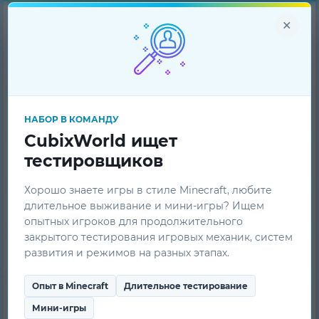
×
Скачать лаунчер
Моды
Скины
НАБОР В КОМАНДУ
CubixWorld ищет
тестировщиков
Плащи
Хорошо знаете игры в стиле Minecraft, любите
длительное выживание и мини-игры? Ищем
Рейтинг игроков
опытных игроков для продолжительного
закрытого тестирования игровых механик, систем
Банлист
развития и режимов на разных этапах.
Опыт в Minecraft
Длительное тестирование
Вопрос-Ответ
Мини-игры