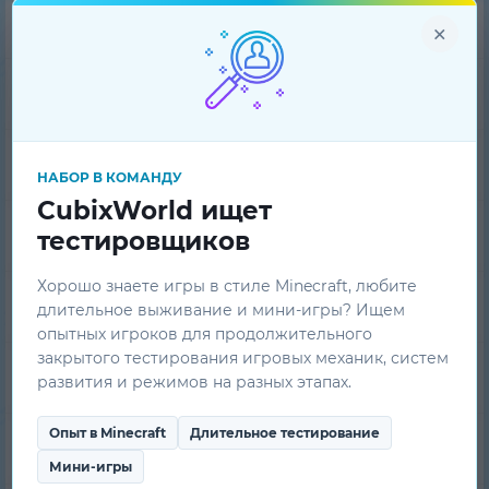
Скачать лаунчер
×
Моды
Скины
НАБОР В КОМАНДУ
CubixWorld ищет
Плащи
тестировщиков
Хорошо знаете игры в стиле Minecraft, любите
Рейтинг игроков
длительное выживание и мини-игры? Ищем
опытных игроков для продолжительного
закрытого тестирования игровых механик, систем
Банлист
развития и режимов на разных этапах.
Опыт в Minecraft
Длительное тестирование
Вопрос-Ответ
Мини-игры