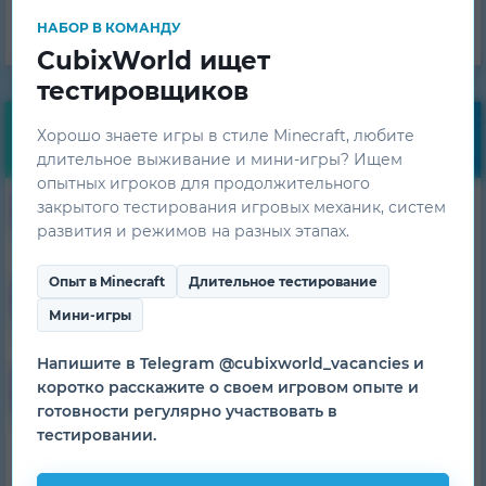
ПОЛУЧИТЬ
НАБОР В КОМАНДУ
CubixWorld ищет
тестировщиков
Хорошо знаете игры в стиле Minecraft, любите
Мониторинг
длительное выживание и мини-игры? Ищем
опытных игроков для продолжительного
73
1.7.10
закрытого тестирования игровых механик, систем
HiTech
развития и режимов на разных этапах.
1 сервер
из 500
Опыт в Minecraft
Длительное тестирование
37
1.7.10
SkyTech
Мини-игры
1 сервер
из 300
Напишите в Telegram @cubixworld_vacancies и
1.7.10
коротко расскажите о своем игровом опыте и
TechnoMagic
готовности регулярно участвовать в
1 сервер
105
тестировании.
из 750