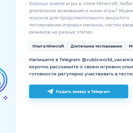
Хорошо знаете игры в стиле Minecraft, люби
длительное выживание и мини-игры? Ищем
игроков для продолжительного закрытого
тестирования игровых механик, систем разв
режимов на разных этапах.
Опыт в Minecraft
Длительное тестирование
М
Напишите в Telegram @cubixworld_vacanci
коротко расскажите о своем игровом опы
готовности регулярно участвовать в тест
Подать заявку в Telegram