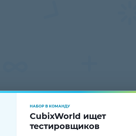
НАБОР В КОМАНДУ
CubixWorld ищет
тестировщиков