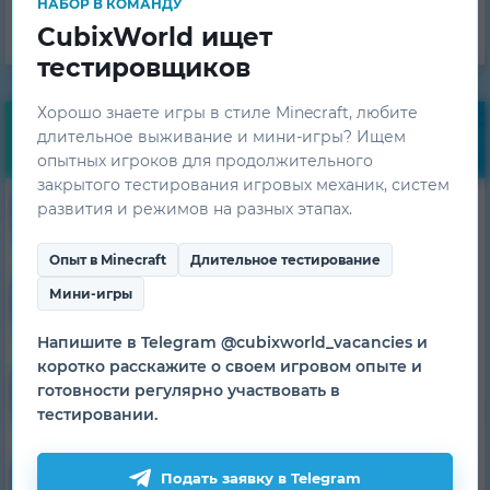
НАБОР В КОМАНДУ
ПОЛУЧИТЬ
CubixWorld ищет
тестировщиков
Хорошо знаете игры в стиле Minecraft, любите
длительное выживание и мини-игры? Ищем
Мониторинг
опытных игроков для продолжительного
закрытого тестирования игровых механик, систем
49
1.7.10
развития и режимов на разных этапах.
HiTech
1 сервер
из 500
Опыт в Minecraft
Длительное тестирование
24
1.7.10
Мини-игры
SkyTech
1 сервер
из 300
Напишите в Telegram @cubixworld_vacancies и
коротко расскажите о своем игровом опыте и
72
1.7.10
готовности регулярно участвовать в
TechnoMagic
тестировании.
1 сервер
из 750
21
1.7.10
Подать заявку в Telegram
MagicRPG