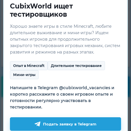
Банлист
CubixWorld ищет
тестировщиков
Вопрос-Ответ
Хорошо знаете игры в стиле Minecraft, любите
длительное выживание и мини-игры? Ищем
Техническая поддержка
опытных игроков для продолжительного
закрытого тестирования игровых механик, систем
развития и режимов на разных этапах.
Команда проекта
Опыт в Minecraft
Длительное тестирование
Мини-игры
Бесплатные бонусы
Напишите в Telegram @cubixworld_vacancies и
коротко расскажите о своем игровом опыте и
готовности регулярно участвовать в
Получай ежедневные
тестировании.
бонусы!
Подать заявку в Telegram
ПОЛУЧИТЬ