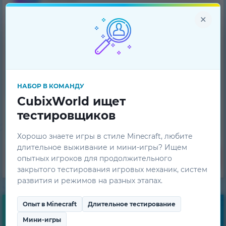
×
Войти
НАБОР В КОМАНДУ
CubixWorld ищет
тестировщиков
Регистрация
Хорошо знаете игры в стиле Minecraft, любите
длительное выживание и мини-игры? Ищем
Забыл пароль
опытных игроков для продолжительного
закрытого тестирования игровых механик, систем
развития и режимов на разных этапах.
Опыт в Minecraft
Длительное тестирование
Навигация
Мини-игры