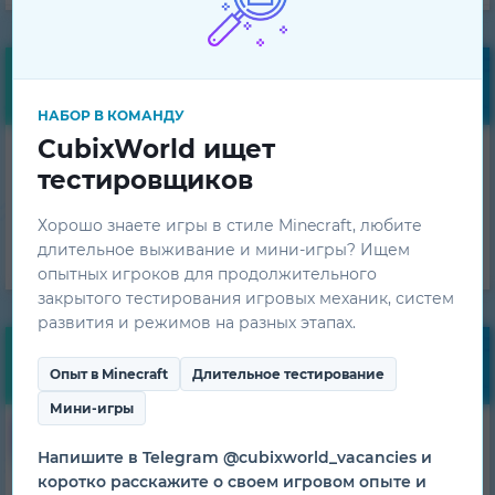
Бесплатные бонусы
НАБОР В КОМАНДУ
CubixWorld ищет
Получай ежедневные
тестировщиков
бонусы!
Хорошо знаете игры в стиле Minecraft, любите
ПОЛУЧИТЬ
длительное выживание и мини-игры? Ищем
опытных игроков для продолжительного
закрытого тестирования игровых механик, систем
развития и режимов на разных этапах.
Мониторинг
Опыт в Minecraft
Длительное тестирование
Мини-игры
24
1.7.10
HiTech
Напишите в Telegram @cubixworld_vacancies и
1 сервер
из 500
коротко расскажите о своем игровом опыте и