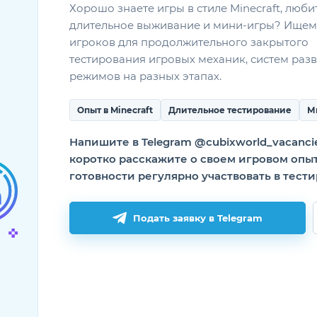
Хорошо знаете игры в стиле Minecraft, люби
длительное выживание и мини-игры? Ищем
игроков для продолжительного закрытого
тестирования игровых механик, систем разв
режимов на разных этапах.
Опыт в Minecraft
Длительное тестирование
М
Напишите в Telegram @cubixworld_vacanci
коротко расскажите о своем игровом опы
готовности регулярно участвовать в тест
Подать заявку в Telegram