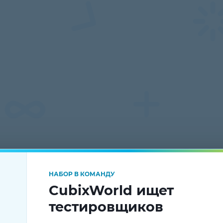
НАБОР В КОМАНДУ
CubixWorld ищет
тестировщиков