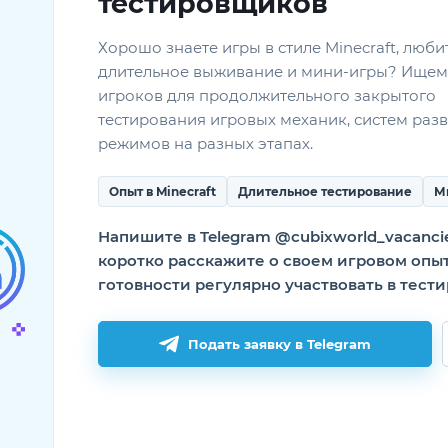
тестировщиков
Хорошо знаете игры в стиле Minecraft, люби
длительное выживание и мини-игры? Ищем
игроков для продолжительного закрытого
тестирования игровых механик, систем разв
режимов на разных этапах.
Опыт в Minecraft
Длительное тестирование
М
Напишите в Telegram @cubixworld_vacanci
коротко расскажите о своем игровом опы
готовности регулярно участвовать в тест
Подать заявку в Telegram