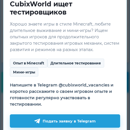
CubixWorld ищет
тестировщиков
Вопрос-Ответ
Хорошо знаете игры в стиле Minecraft, любите
длительное выживание и мини-игры? Ищем
Техническая поддержка
опытных игроков для продолжительного
закрытого тестирования игровых механик, систем
развития и режимов на разных этапах.
Команда проекта
Опыт в Minecraft
Длительное тестирование
Мини-игры
Бесплатные бонусы
Напишите в Telegram @cubixworld_vacancies и
коротко расскажите о своем игровом опыте и
готовности регулярно участвовать в
Получай ежедневные
тестировании.
бонусы!
ПОЛУЧИТЬ
Подать заявку в Telegram