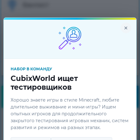
Банлист
Вопрос-Ответ
×
Техническая поддержка
Команда проекта
НАБОР В КОМАНДУ
CubixWorld ищет
тестировщиков
Бесплатные бонусы
Хорошо знаете игры в стиле Minecraft, любите
длительное выживание и мини-игры? Ищем
опытных игроков для продолжительного
Получай ежедневные
закрытого тестирования игровых механик, систем
бонусы!
развития и режимов на разных этапах.