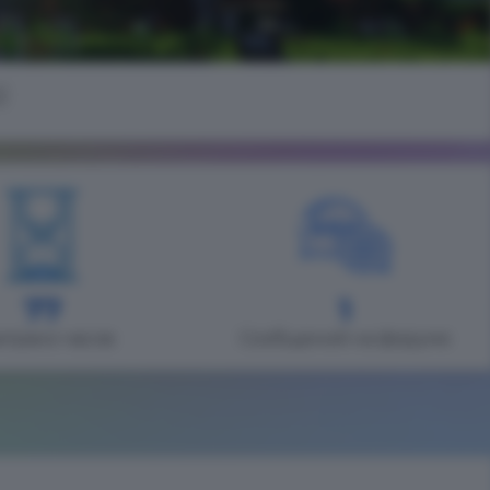
)
77
1
играно часов
Сообщений на форуме