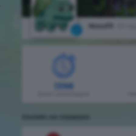
Noxxfil
(Влад
1398
Дней с регистрации
На
Онлайн на серверах