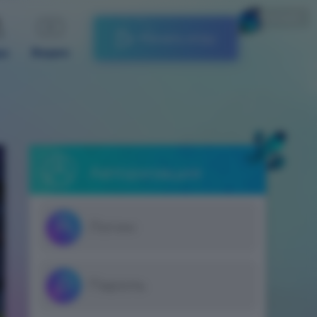
Русский
Начать игру
ды
Видео
Авторизация