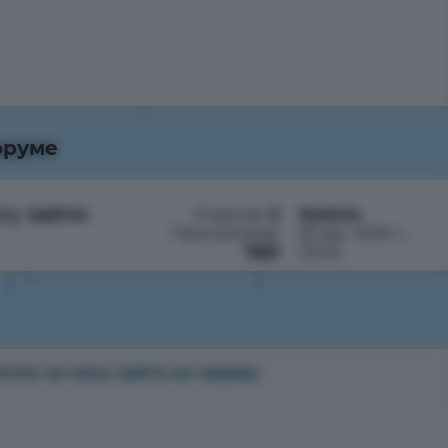
оруме
гу зайти
Ответов:
2
Snelvin
Просмотров:
25 авг. 2024 г.,
1363
23:40
гите не могу зайти на сервер