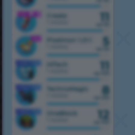
из 50
11
1.21.1
Create
1 сервер
из 50
5
1.21.1
Pixelmon 1.21.1
1 сервер
из 50
11
1.7.10
HiTech
MOBILE
1 сервер
из 100
8
1.7.10
TechnoMagic
MOBILE
1 сервер
из 100
12
1.7.10
OneBlock
MOBILE
1 сервер
из 100