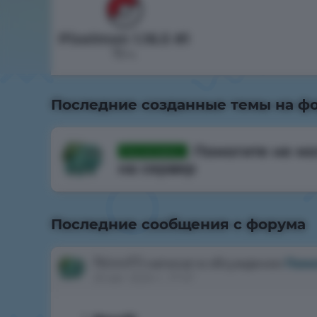
Pixelmon 1.16.5 #1
75 ч.
Последние созданные темы на ф
Помогите не мо
Рассмотрено
на сервер
Автор
Noxxfil
, 25 авг. 2024 г., 17:47
Последние сообщения с форума
Noxxfil
написал в обсуждении
Помо
25 авг. 2024 г., 17:47