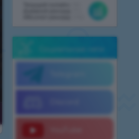
Текущий онлайн:
330
Дневной рекорд:
372
Абсолют рекорд:
2062
Социальные сети
Telegram
Discord
YouTube