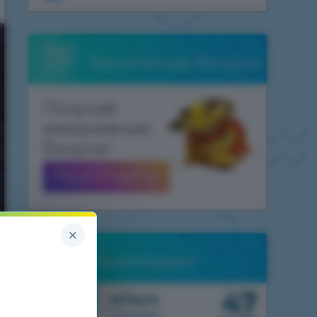
Бесплатные бонусы
Получай
ежедневные
бонусы!
ПОЛУЧИТЬ
×
Мониторинг
47
1.7.10
HiTech
1 сервер