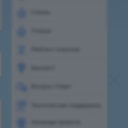
Скины
Плащи
Рейтинг игроков
Банлист
Вопрос-Ответ
Техническая поддержка
Команда проекта