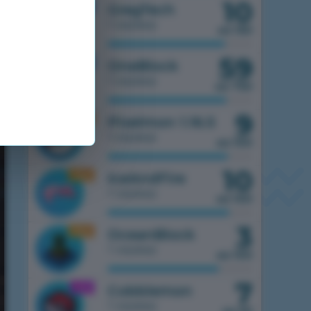
10
1.7.10
GregTech
1 сервер
из 150
59
1.7.10
OneBlock
1 сервер
из 750
9
1.16.5
Pixelmon 1.16.5
1 сервер
из 100
10
1.16.5
IceAndFire
1 сервер
из 100
3
1.16.5
OceanBlock
1 сервер
из 100
7
1.21.1
Cobblemon
1 сервер