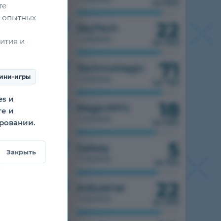
из 500
те
 опытных
22
1.7.10
SkyTech
1 сервер
ития и
из 300
71
1.7.10
TechnoMagic
ини-игры
1 сервер
из 750
es и
18
1.7.10
MagicRPG
те и
1 сервер
ировании.
из 500
5
1.7.10
Galaxy
Закрыть
1 сервер
из 100
22
1.7.10
Industrial
1 сервер
из 300