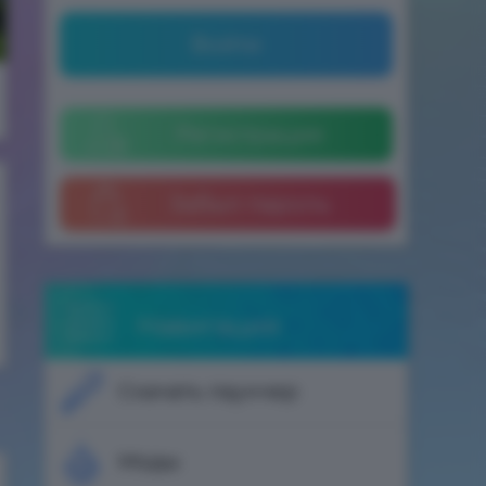
Войти
Регистрация
Забыл пароль
Навигация
Скачать лаунчер
Моды