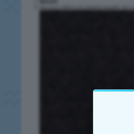
Noxxfil
Не могу зайти на сервер выдает вот э