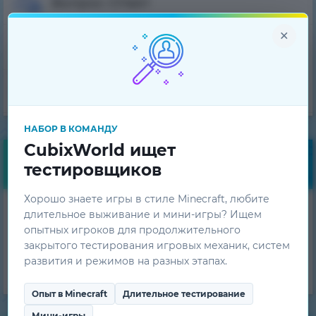
Вопрос-Ответ
×
Техническая поддержка
Команда проекта
НАБОР В КОМАНДУ
CubixWorld ищет
Бесплатные бонусы
тестировщиков
Хорошо знаете игры в стиле Minecraft, любите
Получай ежедневные
длительное выживание и мини-игры? Ищем
бонусы!
опытных игроков для продолжительного
закрытого тестирования игровых механик, систем
ПОЛУЧИТЬ
развития и режимов на разных этапах.
Опыт в Minecraft
Длительное тестирование
Мини-игры