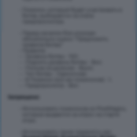
Покемон, который будет участвовать в
битве, выбирается на этапе
предпросмотра.
Перед началом боя игрокам
обязательно нужно “Предложить
правила битвы”
Правила:
- Уровень битвы - 100;
- Поднять уровень битвы - Вкл;
- Полное исцеление - Выкл;
- Тип битвы - Одиночная;
- # Покемон (кол-во покемонов) - 1;
- Предпросмотр - Вкл.
Запрещено:
Использовать покемонов из PixelMagics,
которые выдаются за опрос на старте
игры.
Использовать такие предметы как: