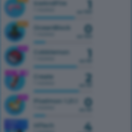
1
IceAndFire
1 сервер
из 100
0
1.16.5
OceanBlock
1 сервер
из 100
1
1.21.1
Cobblemon
1 сервер
из 50
2
1.21.1
Create
1 сервер
из 50
0
1.21.1
Pixelmon 1.21.1
1 сервер
из 50
4
MOBILE
HiTech
1.7.10
1 сервер