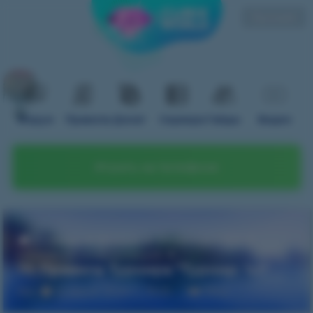
Русский
Форум
Правила
Донат
Сервера
Гайды
Видео
Играть на телефоне
Главная
Форум
Pixelmon 1.16.5
Основная информация
Правила Турнира "Турнир: 1v1"
Bet
12 июня 2024 г., 19:25
1942