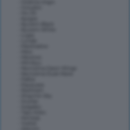
Giratina-Origin
Groudon
Ho-Oh
Kyogre
Kyurem-Black
Kyurem-White
Lugia
Lunala
Marshadow
Mew
Mewtwo
Mimikyu
Necrozma-Dawn Wings
Necrozma-Dusk Mane
Palkia
Rayquaza
Reshiram
Shaymin-Sky
Snorlax
Solgaleo
Tapu Koko
Xerneas
Yveltal
Zekrom