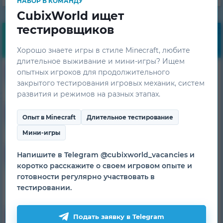
НАБОР В КОМАНДУ
CubixWorld ищет
тестировщиков
Мониторинг
Хорошо знаете игры в стиле Minecraft, любите
длительное выживание и мини-игры? Ищем
53
1.7.10
HiTech
опытных игроков для продолжительного
закрытого тестирования игровых механик, систем
1 сервер
из 500
развития и режимов на разных этапах.
21
1.7.10
SkyTech
Опыт в Minecraft
Длительное тестирование
1 сервер
из 300
Мини-игры
1.7.10
TechnoMagic
Напишите в Telegram @cubixworld_vacancies и
коротко расскажите о своем игровом опыте и
1 сервер
104
готовности регулярно участвовать в
тестировании.
из 750
28
1.7.10
MagicRPG
Подать заявку в Telegram