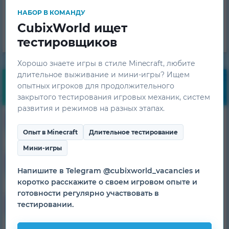
бонусы!
НАБОР В КОМАНДУ
ПОЛУЧИТЬ
CubixWorld ищет
тестировщиков
Хорошо знаете игры в стиле Minecraft, любите
длительное выживание и мини-игры? Ищем
опытных игроков для продолжительного
Мониторинг
закрытого тестирования игровых механик, систем
развития и режимов на разных этапах.
47
1.7.10
HiTech
1 сервер
Опыт в Minecraft
Длительное тестирование
из 500
Мини-игры
31
1.7.10
SkyTech
Напишите в Telegram @cubixworld_vacancies и
1 сервер
из 300
коротко расскажите о своем игровом опыте и
готовности регулярно участвовать в
36
1.7.10
TechnoMagic
тестировании.
1 сервер
из 750