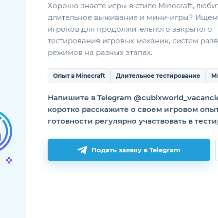
Хорошо знаете игры в стиле Minecraft, люби
длительное выживание и мини-игры? Ищем
игроков для продолжительного закрытого
тестирования игровых механик, систем разв
режимов на разных этапах.
Опыт в Minecraft
Длительное тестирование
М
Напишите в Telegram @cubixworld_vacanci
коротко расскажите о своем игровом опы
готовности регулярно участвовать в тест
Подать заявку в Telegram