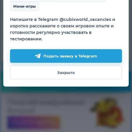
Мини-игры
Вопрос-Ответ
Напишите в Telegram @cubixworld_vacancies и
коротко расскажите о своем игровом опыте и
готовности регулярно участвовать в
Техническая поддержка
тестировании.
Команда проекта
Подать заявку в Telegram
Закрыть
Бесплатные бонусы
Получай ежедневные
бонусы!
ПОЛУЧИТЬ