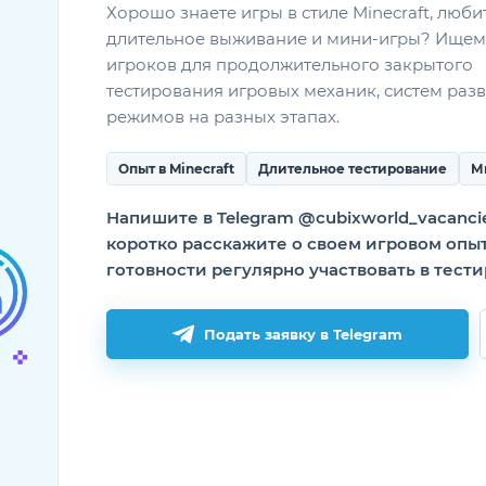
Хорошо знаете игры в стиле Minecraft, люби
длительное выживание и мини-игры? Ищем
игроков для продолжительного закрытого
тестирования игровых механик, систем разв
режимов на разных этапах.
Опыт в Minecraft
Длительное тестирование
М
Напишите в Telegram @cubixworld_vacanci
коротко расскажите о своем игровом опы
готовности регулярно участвовать в тест
Подать заявку в Telegram