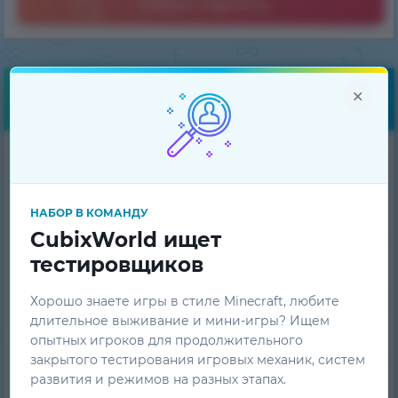
Забыл пароль
×
Навигация
Скачать лаунчер
Моды
НАБОР В КОМАНДУ
CubixWorld ищет
тестировщиков
Скины
Хорошо знаете игры в стиле Minecraft, любите
длительное выживание и мини-игры? Ищем
Плащи
опытных игроков для продолжительного
закрытого тестирования игровых механик, систем
развития и режимов на разных этапах.
Рейтинг игроков