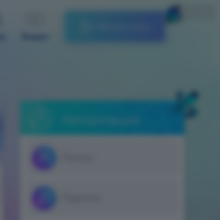
Русский
Начать игру
ды
Видео
Авторизация