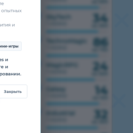
из 500
те
 опытных
34
1.7.10
SkyTech
1 сервер
ития и
из 300
86
1.7.10
TechnoMagic
ини-игры
1 сервер
из 750
es и
24
1.7.10
MagicRPG
те и
1 сервер
ировании.
из 500
14
1.7.10
Galaxy
Закрыть
1 сервер
из 100
32
1.7.10
Industrial
1 сервер
из 300