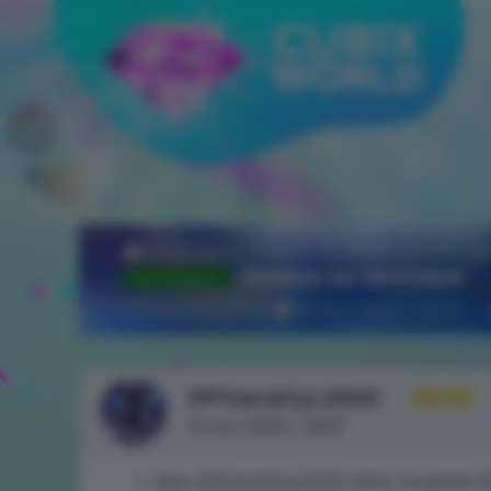
Главная
Форум
Pixelmon
На
Заявка на Хелпера
Рассмотрено
RPGandriyL2900
14 окт. 2023 г., 16:07
RPGandriyL2900
Автор
14 окт. 2023 г., 16:07
Ник:
RPGandriyL2900, Имя: Андрей, В