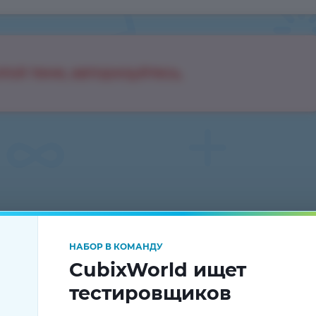
той теме, авторизуйтесь,
НАБОР В КОМАНДУ
CubixWorld ищет
тестировщиков