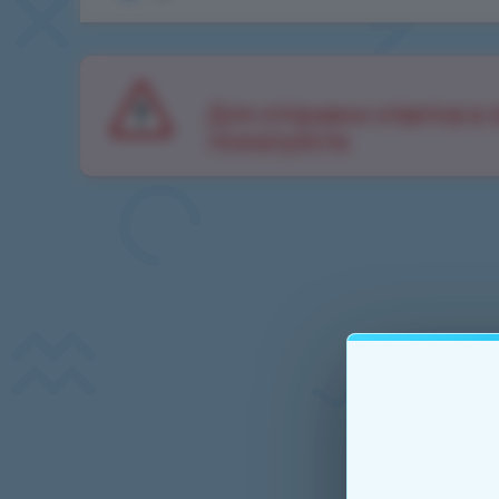
Для отправки ответов в э
пожалуйста.