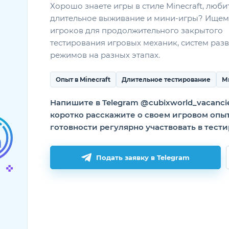
Хорошо знаете игры в стиле Minecraft, люби
длительное выживание и мини-игры? Ищем
игроков для продолжительного закрытого
тестирования игровых механик, систем разв
режимов на разных этапах.
Опыт в Minecraft
Длительное тестирование
М
Напишите в Telegram @cubixworld_vacanci
коротко расскажите о своем игровом опы
готовности регулярно участвовать в тест
Подать заявку в Telegram