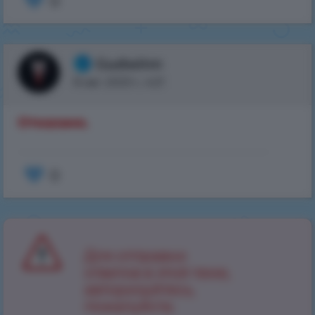
0
Gudwinn
8 авг. 2023 г., 4:21
Отказано.
0
Для отправки
ответов в этой теме,
авторизуйтесь,
пожалуйста.