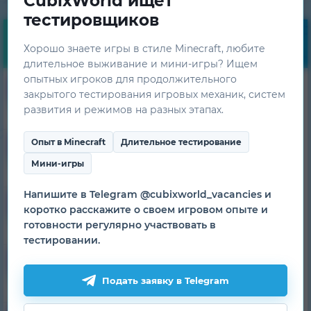
CubixWorld ищет
тестировщиков
Мониторинг
Хорошо знаете игры в стиле Minecraft, любите
длительное выживание и мини-игры? Ищем
опытных игроков для продолжительного
46
1.7.10
HiTech
закрытого тестирования игровых механик, систем
1 сервер
из 500
развития и режимов на разных этапах.
32
1.7.10
Опыт в Minecraft
Длительное тестирование
SkyTech
1 сервер
Мини-игры
из 300
Напишите в Telegram @cubixworld_vacancies и
35
1.7.10
TechnoMagic
коротко расскажите о своем игровом опыте и
1 сервер
из 750
готовности регулярно участвовать в
тестировании.
11
1.7.10
MagicRPG
1 сервер
Подать заявку в Telegram
из 500