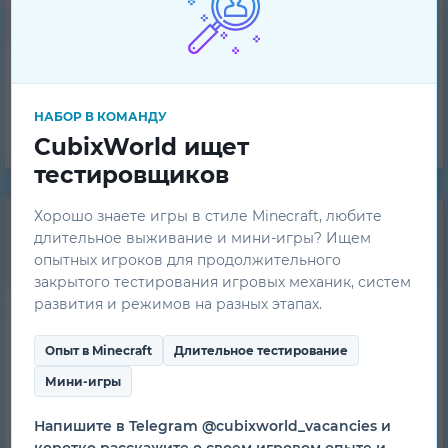
16 июля 2023 г., 20:28
Польза мне от этого ?
НАБОР В КОМАНДУ
0
CubixWorld ищет
тестировщиков
Хорошо знаете игры в стиле Minecraft, любите
Ilya_Krasilin
длительное выживание и мини-игры? Ищем
17 июля 2023 г., 6:59
опытных игроков для продолжительного
закрытого тестирования игровых механик, систем
развития и режимов на разных этапах.
Игроки были наказаны.
Закрыто.
Опыт в Minecraft
Длительное тестирование
Мини-игры
0
Напишите в Telegram @cubixworld_vacancies и