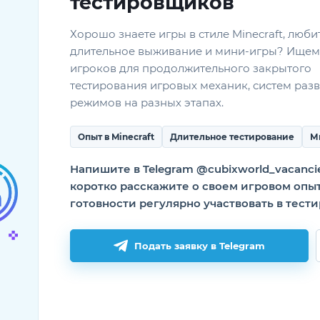
тестировщиков
2
Ответов:
1
ryl1k
Хорошо знаете игры в стиле Minecraft, люби
Просмотров:
31 июля 2023 г.,
длительное выживание и мини-игры? Ищем
960
12:06
игроков для продолжительного закрытого
тестирования игровых механик, систем разв
елитель
Ответов:
4
artemoz
режимов на разных этапах.
Просмотров:
2 авг. 2023 г., 5:25
1022
Опыт в Minecraft
Длительное тестирование
М
Напишите в Telegram @cubixworld_vacanci
коротко расскажите о своем игровом опы
готовности регулярно участвовать в тест
жный квест ?
Подать заявку в Telegram
хвахавххва