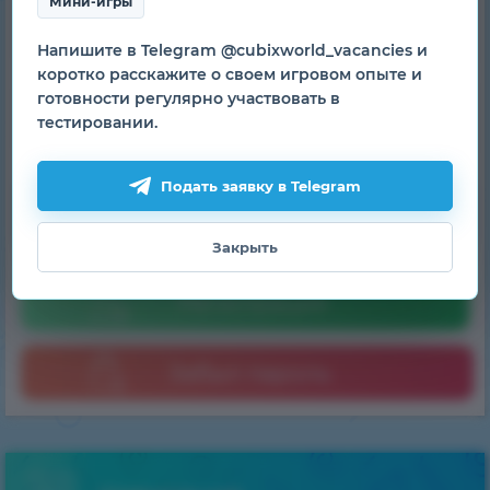
Мини-игры
Напишите в Telegram @cubixworld_vacancies и
коротко расскажите о своем игровом опыте и
готовности регулярно участвовать в
тестировании.
Подать заявку в Telegram
Войти
Закрыть
Регистрация
Забыл пароль