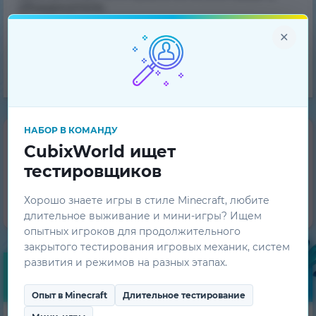
объединителе.
Закрыто.
×
0
НАБОР В КОМАНДУ
CubixWorld ищет
Для отправки
тестировщиков
ответов в этой теме,
авторизуйтесь,
Хорошо знаете игры в стиле Minecraft, любите
пожалуйста.
длительное выживание и мини-игры? Ищем
опытных игроков для продолжительного
закрытого тестирования игровых механик, систем
развития и режимов на разных этапах.
Авторизация
Опыт в Minecraft
Длительное тестирование