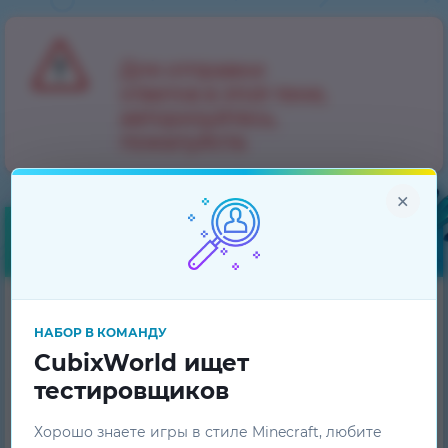
Для отправки
ответов в этой теме,
авторизуйтесь,
пожалуйста.
×
Авторизация
НАБОР В КОМАНДУ
CubixWorld ищет
тестировщиков
Хорошо знаете игры в стиле Minecraft, любите